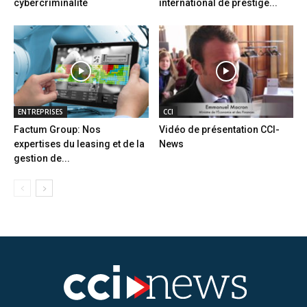
cybercriminalité
international de prestige...
ENTREPRISES
CCI
Factum Group: Nos
Vidéo de présentation CCI-
expertises du leasing et de la
News
gestion de...