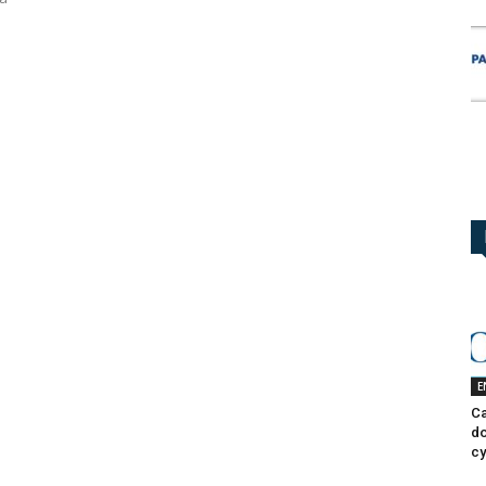
E
Ca
do
cy