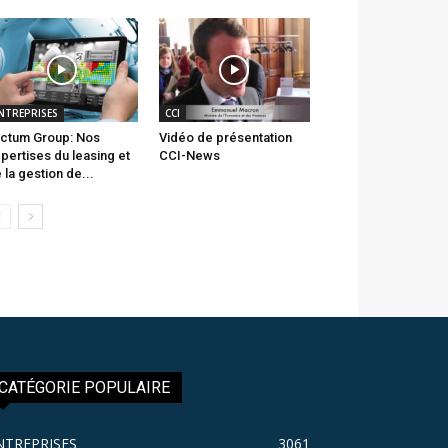
NTREPRISES
CCI
ctum Group: Nos
Vidéo de présentation
pertises du leasing et
CCI-News
 la gestion de...
CATÉGORIE POPULAIRE
NTREPRISES
3061