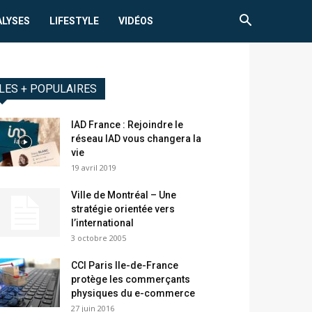
ALYSES
LIFESTYLE
VIDÉOS
LES + POPULAIRES
IAD France : Rejoindre le
réseau IAD vous changera la
vie
19 avril 2019
Ville de Montréal – Une
stratégie orientée vers
l’international
3 octobre 2005
CCI Paris Ile-de-France
protège les commerçants
physiques du e-commerce
27 juin 2016