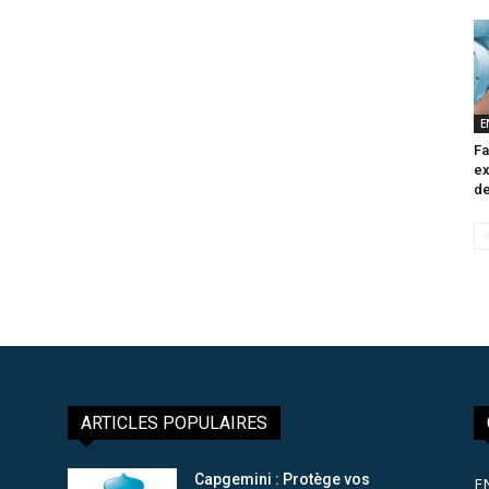
E
Fa
ex
de
ARTICLES POPULAIRES
Capgemini : Protège vos
E