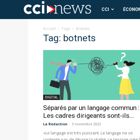
CCI
CCI
ÉCONO
News
Accueil
Tags
Botnets
Tag: botnets
DIGITAL
Séparés par un langage commun :
Les cadres dirigeants sont-ils...
La Redaction
-
3 novembre 2023
«Le langage est très puissant. Le langage ne se
contente pas de décrire la réalité. Le langage crée 