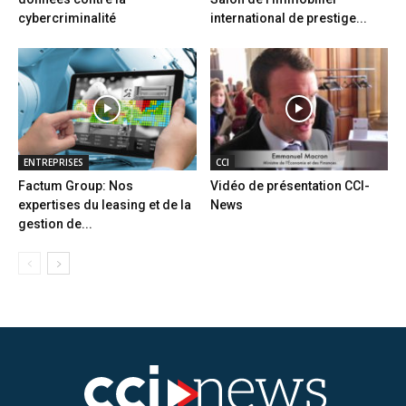
cybercriminalité
international de prestige...
ENTREPRISES
CCI
Factum Group: Nos
Vidéo de présentation CCI-
expertises du leasing et de la
News
gestion de...