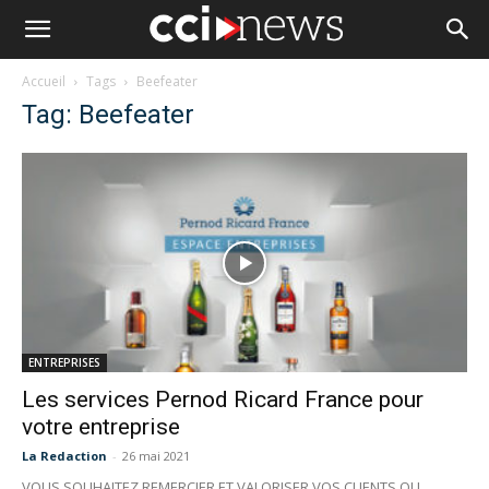
Accueil
Tags
Beefeater
Tag: Beefeater
ENTREPRISES
Les services Pernod Ricard France pour
votre entreprise
La Redaction
-
26 mai 2021
VOUS SOUHAITEZ REMERCIER ET VALORISER VOS CLIENTS OU