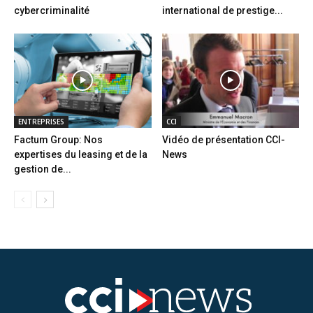
cybercriminalité
international de prestige...
ENTREPRISES
CCI
Factum Group: Nos
Vidéo de présentation CCI-
expertises du leasing et de la
News
gestion de...