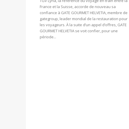
TGV Lyria, la référence du voyage en train entre la
France et la Suisse, accorde de nouveau sa
confiance à GATE GOURMET HELVETIA, membre de
gategroup, leader mondial de la restauration pour
les voyageurs. À la suite d’un appel d’offres, GATE
GOURMET HELVETIA se voit confier, pour une
période...