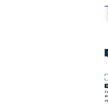
E
Ca
do
cy