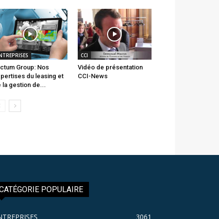
NTREPRISES
CCI
ctum Group: Nos
Vidéo de présentation
pertises du leasing et
CCI-News
 la gestion de...
CATÉGORIE POPULAIRE
NTREPRISES
3061