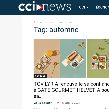
CCI
CCI
ÉCONO
News
Accueil
Tags
Automne
Tag: automne
Voyages
TGV LYRIA renouvelle sa confian
à GATE GOURMET HELVETIA pou
sa...
La Redaction
-
19 novembre 2024