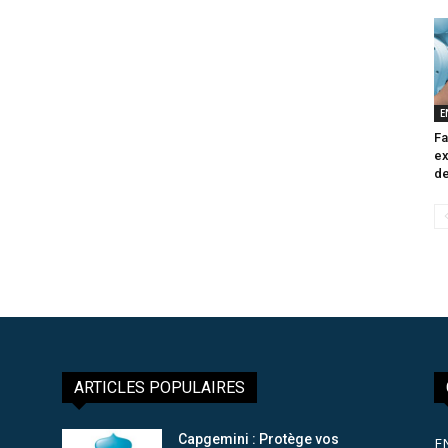
E
Fa
ex
de
ARTICLES POPULAIRES
Capgemini : Protège vos
E