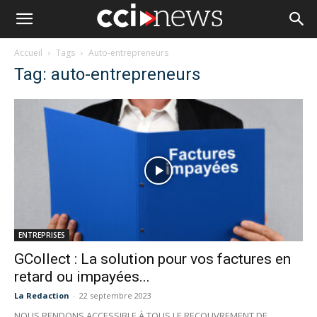
Accueil
Tags
Auto-entrepreneurs
Tag: auto-entrepreneurs
ENTREPRISES
GCollect : La solution pour vos factures en
retard ou impayées...
La Redaction
-
22 septembre 2023
NOUS RENDONS ACCESSIBLE À TOUS LE RECOUVREMENT DE