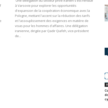
Une délégation du secteur privé iranien s'est rendue
f
à Varsovie pour explorer les opportunités
d'expansion de la coopération économique avec la
Pologne, mettant l'accent sur la réduction des tarifs
e
et l'assouplissement des exigences en matière de
visas pour les hommes d'affaires. Une délégation
iranienne, dirigée par Qadir Qiafeh, vice-président
de...
E
Ca
do
cy