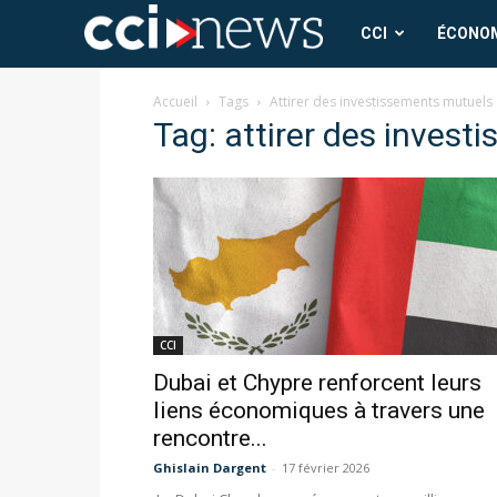
CCI
CCI
ÉCONO
News
Accueil
Tags
Attirer des investissements mutuels
Tag: attirer des inves
CCI
Dubai et Chypre renforcent leurs
liens économiques à travers une
rencontre...
Ghislain Dargent
-
17 février 2026