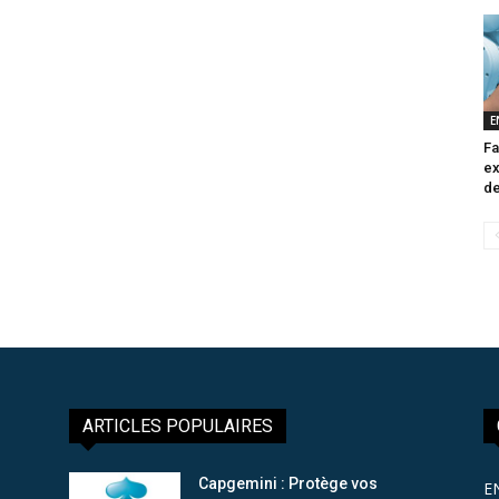
E
Fa
ex
de
ARTICLES POPULAIRES
Capgemini : Protège vos
E