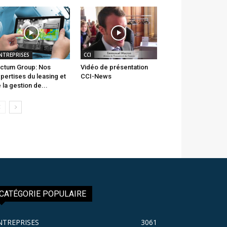
NTREPRISES
CCI
ctum Group: Nos
Vidéo de présentation
pertises du leasing et
CCI-News
 la gestion de...
CATÉGORIE POPULAIRE
NTREPRISES
3061