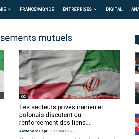
MIE
FRANCE/MONDE
ENTREPRISES
DIGITAL
AN
tissements mutuels
CCI
Les secteurs privés iranien et
polonais discutent du
renforcement des liens...
Alexandre Capri
-
20 mars 2025