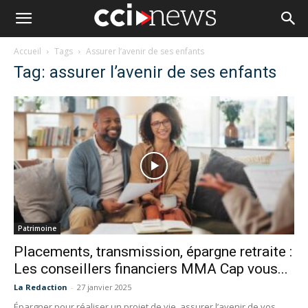
Accueil
Tags
Assurer l’avenir de ses enfants
Tag: assurer l’avenir de ses enfants
Patrimoine
Placements, transmission, épargne retraite :
Les conseillers financiers MMA Cap vous...
La Redaction
-
27 janvier 2025
Épargner pour réaliser un projet de vie, assurer l’avenir de vos