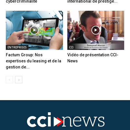
cybercriminalité
international de prestige...
ENTREPRISES
CCI
Factum Group: Nos
Vidéo de présentation CCI-
expertises du leasing et de la
News
gestion de...