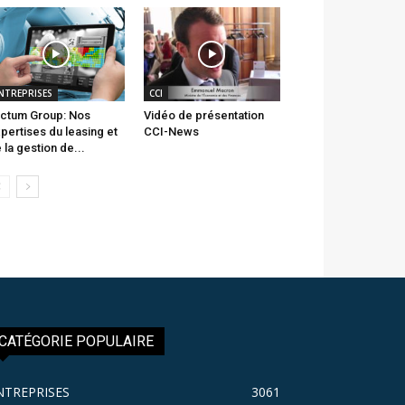
NTREPRISES
CCI
ctum Group: Nos
Vidéo de présentation
pertises du leasing et
CCI-News
 la gestion de...
CATÉGORIE POPULAIRE
NTREPRISES
3061