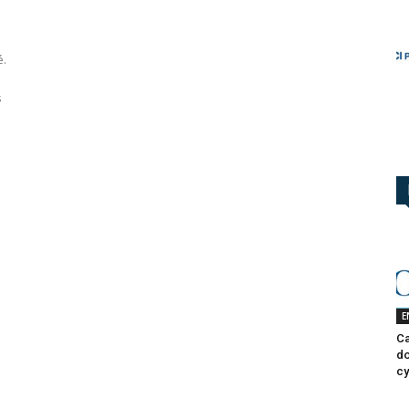
é.
s
E
Ca
do
cy