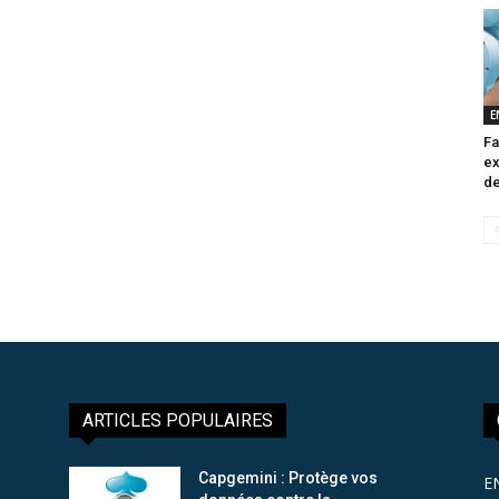
E
Fa
ex
de
ARTICLES POPULAIRES
Capgemini : Protège vos
E