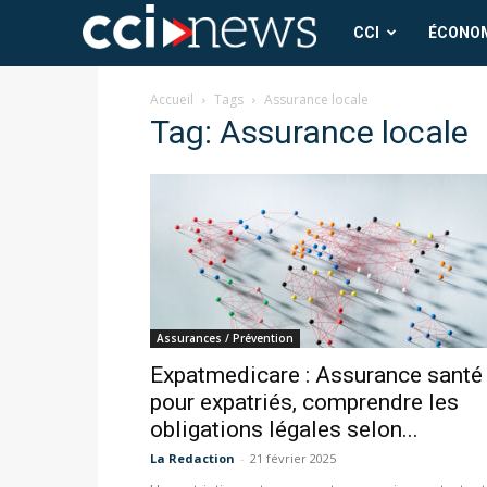
CCI
CCI
ÉCONO
News
Accueil
Tags
Assurance locale
Tag: Assurance locale
Assurances / Prévention
Expatmedicare : Assurance santé
pour expatriés, comprendre les
obligations légales selon...
La Redaction
-
21 février 2025