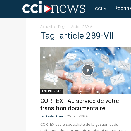
CCI
CCI
ÉCONO
News
Accueil
Tags
Article 289-VII
Tag: article 289-VII
ENTREPRISES
CORTEX : Au service de votre
transition documentaire
La Redaction
-
25 mars 2024
CORTEX est le spécialiste de la gestion et du
traitement des documents papier et numériques.