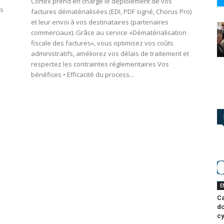
Cortex prend en charge le déploiement de vos
es
factures dématérialisées (EDI, PDF signé, Chorus Pro)
et leur envoi à vos destinataires (partenaires
commerciaux). Grâce au service «Dématérialisation
fiscale des factures», vous optimisez vos coûts
administratifs, améliorez vos délais de traitement et
respectez les contraintes réglementaires Vos
bénéfices • Efficacité du process...
E
Ca
do
cy