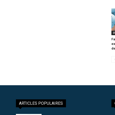
E
Fa
ex
de
ARTICLES POPULAIRES