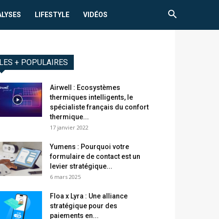
ALYSES
LIFESTYLE
VIDÉOS
LES + POPULAIRES
Airwell : Ecosystèmes
thermiques intelligents, le
spécialiste français du confort
thermique...
17 janvier 2022
Yumens : Pourquoi votre
formulaire de contact est un
levier stratégique...
6 mars 2025
Floa x Lyra : Une alliance
stratégique pour des
paiements en...