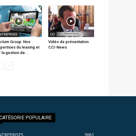
NTREPRISES
CCI
ctum Group: Nos
Vidéo de présentation
pertises du leasing et
CCI-News
 la gestion de...
CATÉGORIE POPULAIRE
NTREPRISES
3061