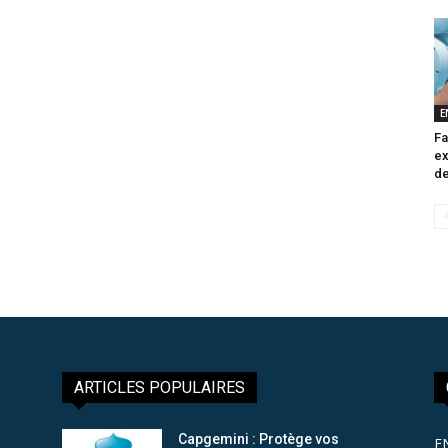
E
Fa
ex
de
ARTICLES POPULAIRES
Capgemini : Protège vos
E