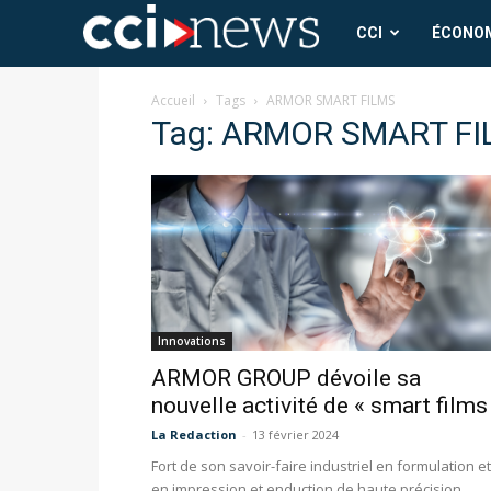
CCI
CCI
ÉCONO
News
Accueil
Tags
ARMOR SMART FILMS
Tag: ARMOR SMART F
Innovations
ARMOR GROUP dévoile sa
nouvelle activité de « smart films
La Redaction
-
13 février 2024
Fort de son savoir-faire industriel en formulation et
en impression et enduction de haute précision,