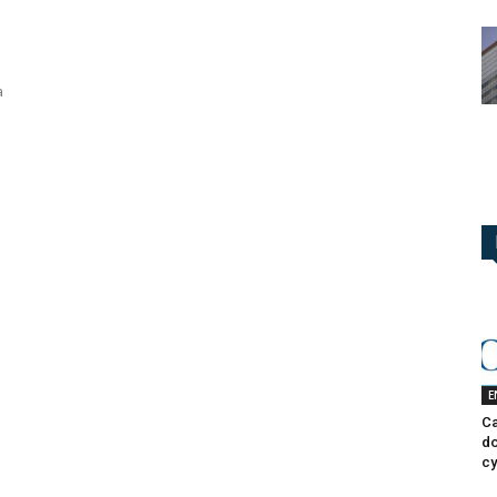
̀
E
Ca
do
cy