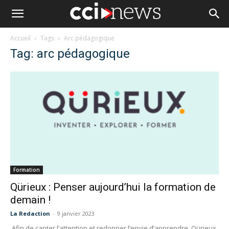
Accueil
Tags
Arc pédagogique
Tag: arc pédagogique
Formation
Qürieux : Penser aujourd’hui la formation de
demain !
La Redaction
-
9 janvier 2023
Afin de capter l’attention et redonner l’envie d’apprendre, Qürieux