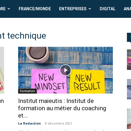
MIE
FRANCE/MONDE
ENTREPRISES
DIGITAL
AN
t technique
Formation
un
Institut maïeutis : Institut de
formation au métier du coaching
et...
La Redaction
-
8 décembre 2021