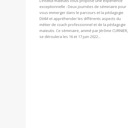
L’Institut maïeutis vous propose une expérience
exceptionnelle : Deux journées de séminaire pour
vous immerger dans le parcours et la pédagogie
DIAM et appréhender les différents aspects du
métier de coach professionnel et de la pédagogie
maïeutis. Ce séminaire, animé par Jérôme CURNIER,
se déroulera les 16 et 17 juin 2022...