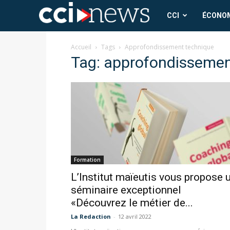
CCI
CCI
ÉCONO
News
Accueil
Tags
Approfondissement technique
Tag: approfondissemen
Formation
L’Institut maïeutis vous propose 
séminaire exceptionnel
«Découvrez le métier de...
La Redaction
-
12 avril 2022