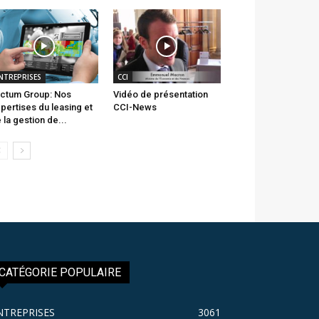
NTREPRISES
CCI
ctum Group: Nos
Vidéo de présentation
pertises du leasing et
CCI-News
 la gestion de...
CATÉGORIE POPULAIRE
NTREPRISES
3061