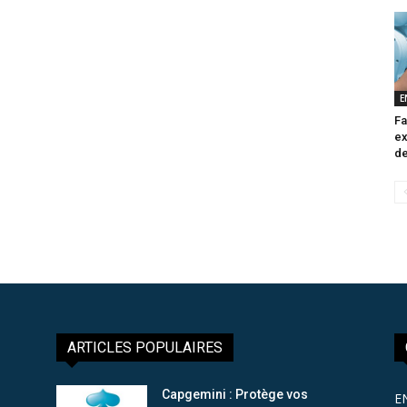
E
Fa
ex
de
ARTICLES POPULAIRES
Capgemini : Protège vos
E