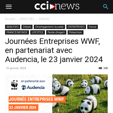
Accueil
ANALYSES
Débats
ANALYSES
Débats
Développement durable
ENTREPRISES
France
FRANCE/MONDE
LIFESTYLE
Parole d'expert
Prévention
Journées Entreprises WWF,
en partenariat avec
Audencia, le 23 janvier 2024
10 janvier 2024
349