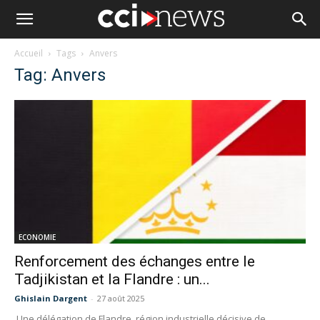
Accueil
Tags
Anvers
Tag: Anvers
ECONOMIE
Renforcement des échanges entre le
Tadjikistan et la Flandre : un...
Ghislain Dargent
-
27 août 2025
Une délégation de Flandre, région industrielle décisive de