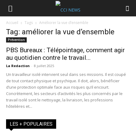
Accueil
Tags
Améliorer la vue d’ensemble
Tag: améliorer la vue d’ensemble
Prévention
PBS Bureaux : Télépointage, comment agir
au quotidien contre le travail...
La Redaction
-
8 juillet 2025
Un travailleur isolé intervient seul dans ses missions. Il est coupé
de tout contact physique et psychique. Il doit, alors, bénéficier
d’une protection optimale face aux risques qu’il encourt.
Concrètement, les secteurs d’activités les plus concernés par le
travail isolé sont le nettoyage, la livraison, les professions
hôtelières et...
LES + POPULAIRES