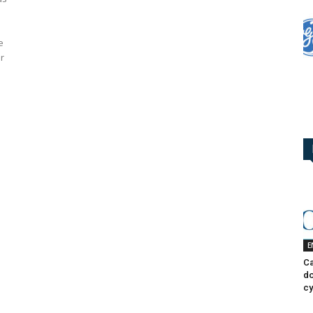
e
ir
E
Ca
do
cy