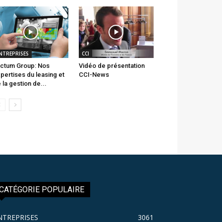
NTREPRISES
CCI
ctum Group: Nos
Vidéo de présentation
pertises du leasing et
CCI-News
 la gestion de...
CATÉGORIE POPULAIRE
NTREPRISES
3061