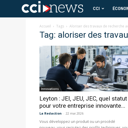
CCI
CCI
ÉCONO
News
Accueil
Tags
Aloriser des travaux de recherche
Tag: aloriser des trav
Innovations
Leyton : JEI, JEU, JEC, quel statut
pour votre entreprise innovante...
La Redaction
-
22 mai 2026
Vous développez un produit ou un procédé
nouveau, vous recrutez des profils techniques, vo