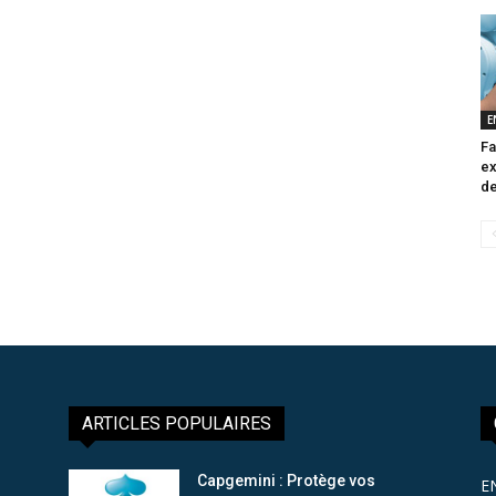
E
Fa
ex
de
ARTICLES POPULAIRES
Capgemini : Protège vos
E