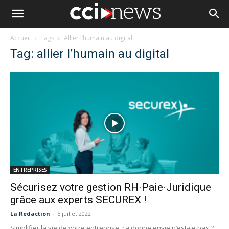
Accueil
Tags
Allier l’humain au digital
Tag: allier l’humain au digital
ENTREPRISES
Sécurisez votre gestion RH·Paie·Juridique
grâce aux experts SECUREX !
La Redaction
-
5 juillet 2022
Simplifier la vie de votre entreprise, ça donne envie n’est-ce pas ?