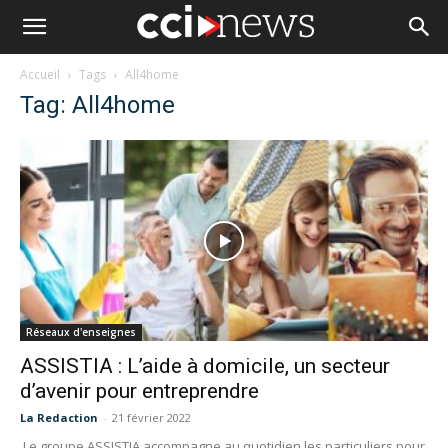
Accueil
Tags
All4home
Tag: All4home
Réseaux d'enseignes
ASSISTIA : L’aide à domicile, un secteur
d’avenir pour entreprendre
La Redaction
-
21 février 2022
Le groupe ASSISTIA accompagne au quotidien les particuliers pour