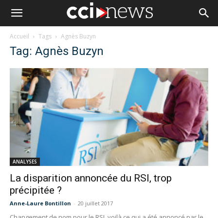
Accueil
Tags
Agnès Buzyn
Tag: Agnès Buzyn
ANALYSES
La disparition annoncée du RSI, trop
précipitée ?
Anne-Laure Bontillon
-
20 juillet 2017
Changement de nom pour le RSI, voilà ce qui a été annoncé par le