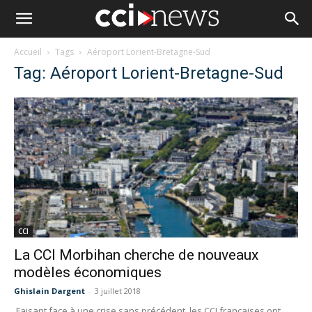
Accueil
Tags
Aéroport Lorient-Bretagne-Sud
Tag: Aéroport Lorient-Bretagne-Sud
CCI
La CCI Morbihan cherche de nouveaux
modèles économiques
Ghislain Dargent
-
3 juillet 2018
Faisant face à une crise sans précédent, les CCI françaises ont