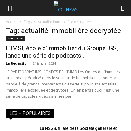
Accueil
Tags
Actualité immobilière décryptée
Tag: actualité immobilière décryptée
Immobilier
L’IMSI, école d’immobilier du Groupe IGS,
lance une série de podcasts...
La Redaction
-
24 janvier 2024
LE PARTENARIAT IMSI / ONDES DE L’IMMO Les Ondes de l’Immo est
un média spécialisé dans le secteur de l’immobilier. Il donne la
parole à de grands intervenants du secteur pour une actualité
immobilière expliquée et décryptée. On en pense quoi ? est une
série de capsules vidéos animée par...
LES + POPULAIRES
La NSGB, filiale de la Société générale et