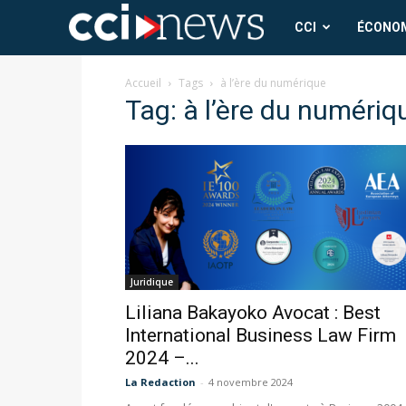
CCI
CCI
ÉCONO
News
Accueil
Tags
à l’ère du numérique
Tag: à l’ère du numériq
Juridique
Liliana Bakayoko Avocat : Best
International Business Law Firm
2024 –...
La Redaction
-
4 novembre 2024