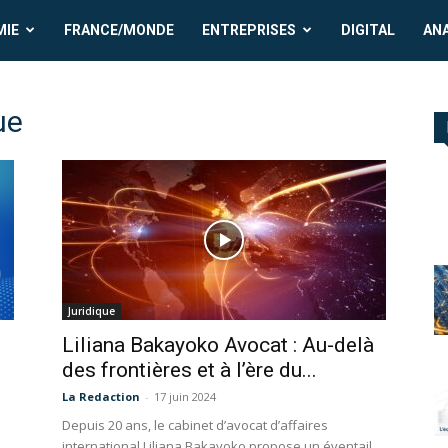
MIE
FRANCE/MONDE
ENTREPRISES
DIGITAL
AN
ue
Juridique
Liliana Bakayoko Avocat : Au-delà
des frontières et à l’ère du...
La Redaction
-
17 juin 2024
Depuis 20 ans, le cabinet d’avocat d’affaires
international Liliana Bakayoko propose un éventail