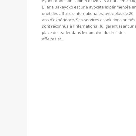
Ayant fondé son cabinet d'avocats à Paris en 2004,
Liliana Bakayoko est une avocate expérimentée e
droit des affaires internationales, avec plus de 20
ans d'expérience. Ses services et solutions primés
sont reconnus à l'international, lui garantissant un
place de leader dans le domaine du droit des
affaires et...