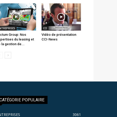
NTREPRISES
CCI
ctum Group: Nos
Vidéo de présentation
pertises du leasing et
CCI-News
 la gestion de...
CATÉGORIE POPULAIRE
NTREPRISES
3061