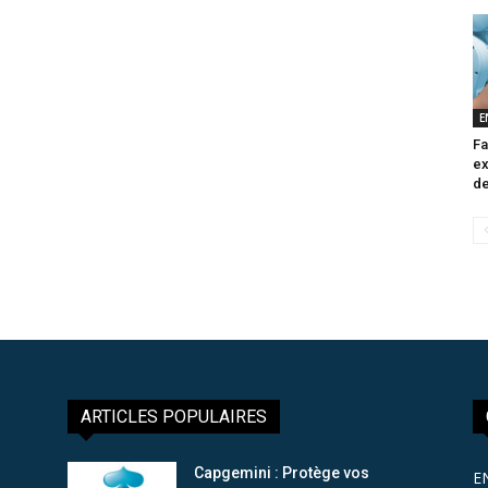
E
Fa
ex
de
ARTICLES POPULAIRES
Capgemini : Protège vos
E