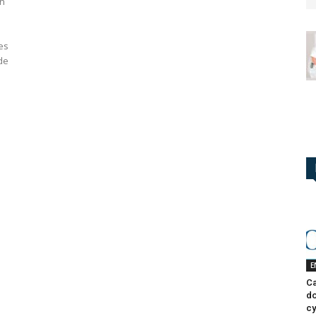
un
des
de
E
Ca
do
cy