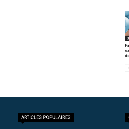
E
Fa
ex
de
ARTICLES POPULAIRES