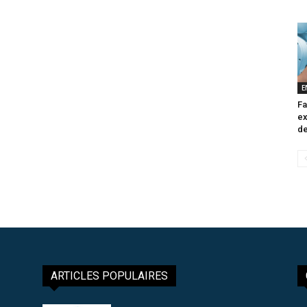
E
Fa
ex
de
ARTICLES POPULAIRES