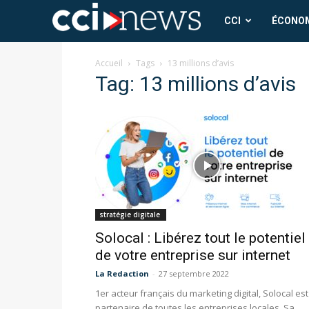
CCI
CCI
ÉCONO
News
Accueil
Tags
13 millions d’avis
Tag: 13 millions d’avis
stratégie digitale
Solocal : Libérez tout le potentiel
de votre entreprise sur internet
La Redaction
-
27 septembre 2022
1er acteur français du marketing digital, Solocal est
partenaire de toutes les entreprises locales. Sa