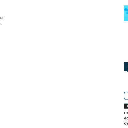
our
de
E
Ca
do
cy