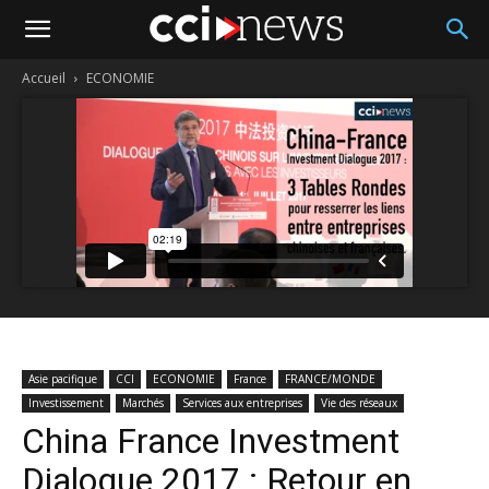
Accueil
ECONOMIE
Asie pacifique
CCI
ECONOMIE
France
FRANCE/MONDE
Investissement
Marchés
Services aux entreprises
Vie des réseaux
China France Investment
Dialogue 2017 : Retour en