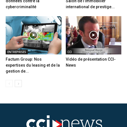
données contre la
Salon de l’immobilier
cybercriminalité
international de prestige...
ENTREPRISES
CCI
Factum Group: Nos
Vidéo de présentation CCI-
expertises du leasing et de la
News
gestion de...