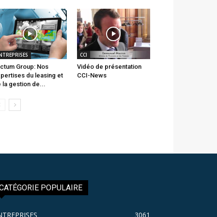
NTREPRISES
CCI
ctum Group: Nos
Vidéo de présentation
pertises du leasing et
CCI-News
 la gestion de...
CATÉGORIE POPULAIRE
NTREPRISES
3061