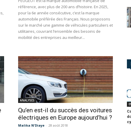
PEUGEOT est la marque automobile française de
référence, avec plus de 200 ans d’histoire. En 2025,
s,
pour la 6e année consécutive, c’est la marque
automobile préférée des Français. Nous proposons
sur le marché une gamme de véhicules particuliers et
utilitaires, couvrant l’ensemble des besoins de
mobilité des entreprises au meilleur...
ANALYSES
E
e
Qu’en est-il du succès des voitures
Ca
électriques en Europe aujourd’hui ?
do
cy
Malika N'Diaye
-
28 août 2018