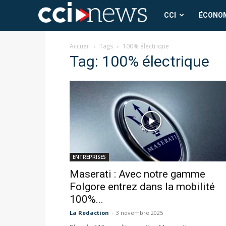
CCI
CCI
ÉCONO
News
Accueil
Tags
100% électrique
Tag: 100% électrique
ENTREPRISES
Maserati : Avec notre gamme
Folgore entrez dans la mobilité
100%...
La Redaction
-
3 novembre 2025