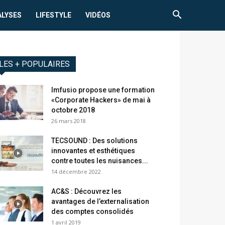
ALYSES
LIFESTYLE
VIDÉOS
LES + POPULAIRES
Imfusio propose une formation
«Corporate Hackers» de mai à
octobre 2018
26 mars 2018
TECSOUND : Des solutions
innovantes et esthétiques
contre toutes les nuisances...
14 décembre 2022
AC&S : Découvrez les
avantages de l’externalisation
des comptes consolidés
1 avril 2019