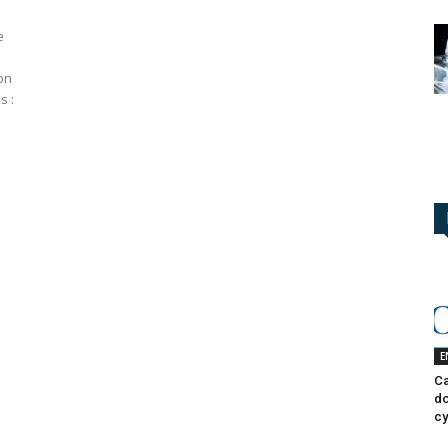
e
ion
s :
E
Ca
do
cy