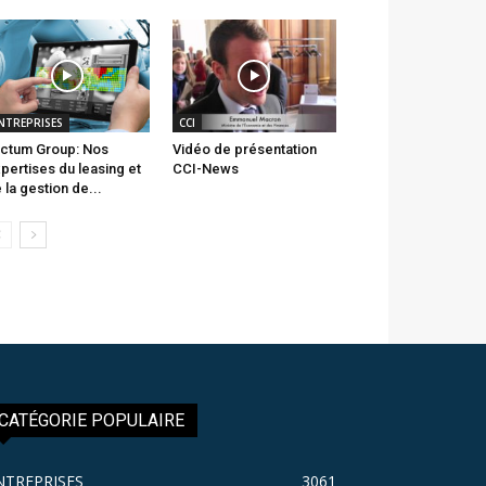
NTREPRISES
CCI
ctum Group: Nos
Vidéo de présentation
pertises du leasing et
CCI-News
 la gestion de...
CATÉGORIE POPULAIRE
NTREPRISES
3061