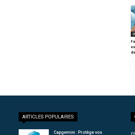
E
Fa
ex
de
ARTICLES POPULAIRES
Capgemini : Protège vos
E