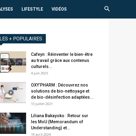
ALYSES
LIFESTYLE
VIDÉOS
LES + POPULAIRES
Cafeyn : Réinventer le bien-être
au travail grâce aux contenus
culturels...
4 juin 2025
OXY’PHARM : Découvrez nos
solutions de bio-nettoyage et
de bio-désinfection adaptées...
13 juillet 2021
Liliana Bakayoko : Retour sur
les MoU (Memorandum of
Understanding) et...
19 avril 2024