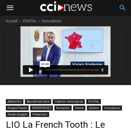
Accueil
DIGITAL
Innovations
ANALYSES
Beauté/bien-être
Création d'entreprise
DIGITAL
Emploi/Travail
ENTREPRISES
Formation
France
Gestion
Innovations
Parole d'expert
Prévention
LIO La French Tooth : Le