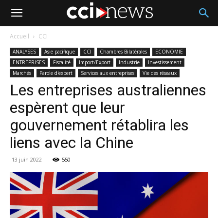
Accueil
CCI
ANALYSES
Asie pacifique
CCI
Chambres Bilatérales
ECONOMIE
ENTREPRISES
Fiscalité
Import/Export
Industrie
Investissement
Marchés
Parole d'expert
Services aux entreprises
Vie des réseaux
Les entreprises australiennes
espèrent que leur
gouvernement rétablira les
liens avec la Chine
13 juin 2022
550