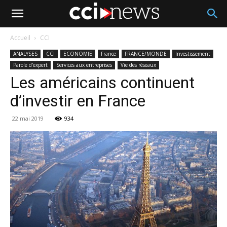
Accueil
CCI
ANALYSES
CCI
ECONOMIE
France
FRANCE/MONDE
Investissement
Parole d'expert
Services aux entreprises
Vie des réseaux
Les américains continuent
d’investir en France
22 mai 2019
934