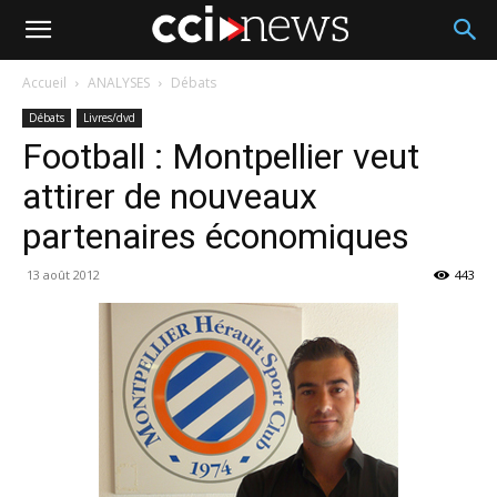
Accueil
ANALYSES
Débats
Débats
Livres/dvd
Football : Montpellier veut
attirer de nouveaux
partenaires économiques
13 août 2012
443