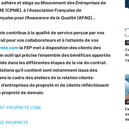
e adhère et siège au
Mouvement des Entreprises de
E (CPME), à l’
Association Française de
nçaise pour l’Assurance de la Qualité
(AFAQ)…
le contribue à la qualité de service perçue par vos
vail pour vos collaborateurs et à l’atteinte de vos
E
rete.com
la
FEP
met à disposition des clients des
Ca
 un outil qui précise l’ensemble des bénéfices apportés
do
cy
uide dans les différentes étapes de la vie du contrat.
ations qu’il contient sont notamment issus des
s le cadre des ateliers de la relation clients-
 d’entreprises de propreté et de clients réfléchissant
e propreté de demain.
E
AT-PROPRETE.COM
Fa
ex
de
SE PROPRETE