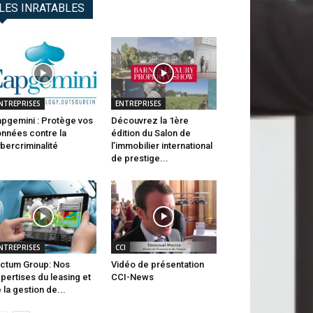
LES INRATABLES
NTREPRISES
ENTREPRISES
pgemini : Protège vos
Découvrez la 1ère
nnées contre la
édition du Salon de
bercriminalité
l’immobilier international
de prestige...
NTREPRISES
CCI
ctum Group: Nos
Vidéo de présentation
pertises du leasing et
CCI-News
 la gestion de...