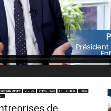
oppement durable
DIGITAL
Emploi/Travail
ENTREPRISES
France
nes
ntreprises de