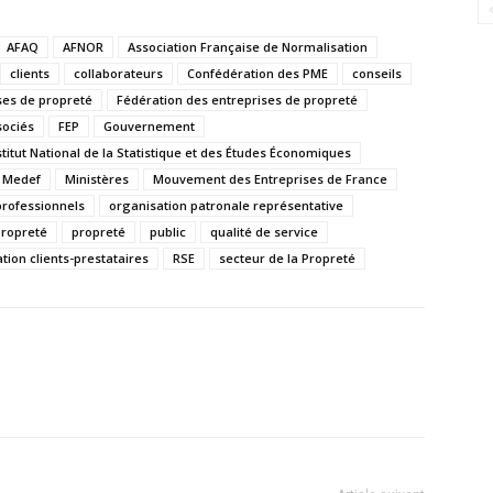
AFAQ
AFNOR
Association Française de Normalisation
clients
collaborateurs
Confédération des PME
conseils
ses de propreté
Fédération des entreprises de propreté
sociés
FEP
Gouvernement
stitut National de la Statistique et des Études Économiques
Medef
Ministères
Mouvement des Entreprises de France
professionnels
organisation patronale représentative
propreté
propreté
public
qualité de service
ation clients-prestataires
RSE
secteur de la Propreté