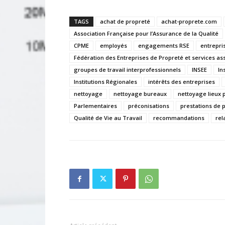
TAGS
achat de propreté
achat-proprete.com
Association Française pour l’Assurance de la Qualité
CPME
employés
engagements RSE
entrepri
Fédération des Entreprises de Propreté et services as
groupes de travail interprofessionnels
INSEE
In
Institutions Régionales
intérêts des entreprises
nettoyage
nettoyage bureaux
nettoyage lieux 
Parlementaires
préconisations
prestations de 
Qualité de Vie au Travail
recommandations
rel