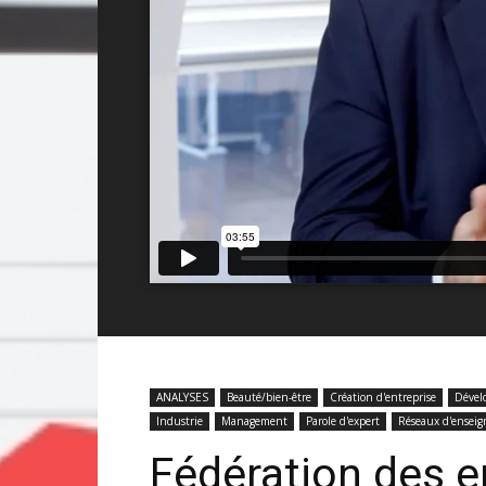
ANALYSES
Beauté/bien-être
Création d'entreprise
Dével
Industrie
Management
Parole d'expert
Réseaux d'enseig
Fédération des e