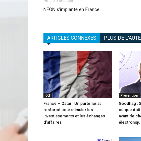
Article précédent
NFON s’implante en France
ARTICLES CONNEXES
PLUS DE L'AUT
CCI
Prévention
France – Qatar : Un partenariat
Goodflag : 
renforcé pour stimuler les
ce que doit 
investissements et les échanges
avant de cho
d’affaires
électroniqu