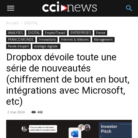
Accueil
DIGITAL
ANALYSES
DIGITAL
Emploi/Travail
ENTREPRISES
France
FRANCE/MONDE
Innovations
Internet & télécoms
Management
Parole d'expert
stratégie digitale
Dropbox dévoile toute une
série de nouveautés
(chiffrement de bout en bout,
intégrations avec Microsoft,
etc)
2 mai 2024
468