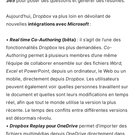
365
pour poser des questions et générer des résumés.
Aujourd’hui,
Dropbox
va plus loin en dévoilant de
nouvelles
intégrations avec
Microsoft
:
•
Real time Co-Authoring
(bêta)
: il s’agit de l’une des
fonctionnalités
Dropbox
les plus demandées.
Co-
Authoring
permet à plusieurs membres d’une même
l’équipe de collaborer ensemble sur des fichiers
Word,
Excel
et
PowerPoint
, depuis un ordinateur, le Web ou un
mobile, directement depuis
Dropbox
. Les utilisateurs
peuvent également voir quelles personnes travaillent sur
le document et quelles sont leurs modifications en temps
réel, afin que tout le monde utilise la version la plus
récente. Le temps des conflits entre différentes versions
est désormais révolu.
•
Dropbox Replay
pour
OneDrive
permet d’importer des
fichiers multimédias depuis
OneDrive
directement dans