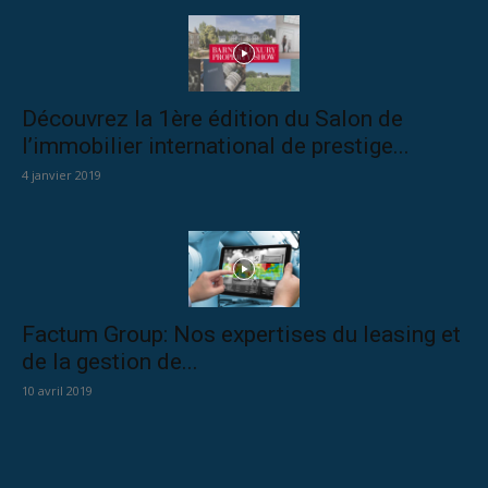
Découvrez la 1ère édition du Salon de
l’immobilier international de prestige...
4 janvier 2019
Factum Group: Nos expertises du leasing et
de la gestion de...
10 avril 2019