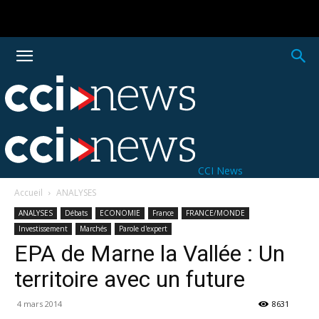
CCI News
Accueil
ANALYSES
ANALYSES
Débats
ECONOMIE
France
FRANCE/MONDE
Investissement
Marchés
Parole d'expert
EPA de Marne la Vallée : Un
territoire avec un future
4 mars 2014
8631