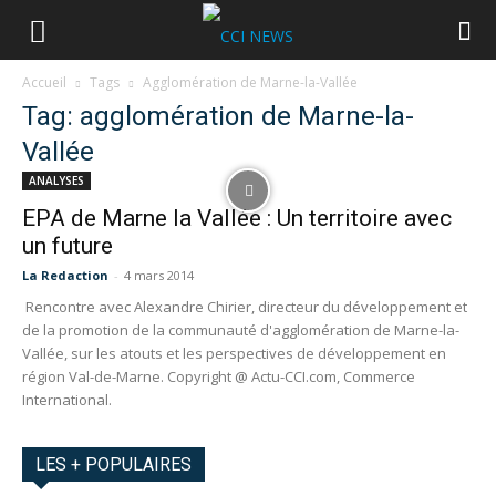
Accueil
Tags
Agglomération de Marne-la-Vallée
Tag: agglomération de Marne-la-
Vallée
ANALYSES
EPA de Marne la Vallée : Un territoire avec
un future
La Redaction
-
4 mars 2014
Rencontre avec Alexandre Chirier, directeur du développement et
de la promotion de la communauté d'agglomération de Marne-la-
Vallée, sur les atouts et les perspectives de développement en
région Val-de-Marne. Copyright @ Actu-CCI.com, Commerce
International.
LES + POPULAIRES