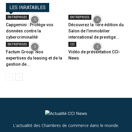
LES INRATABLES
ENTREPRISES
ENTREPRISES
Capgemini : Protège vos
Découvrez la 1ère édition du
données contre la
Salon de l’immobilier
cybercriminalité
international de prestige...
ENTREPRISES
CCI
Factum Group: Nos
Vidéo de présentation CCI-
expertises du leasing et de la
News
gestion de...
L'actualité des Chambres de commerce dans le monde.