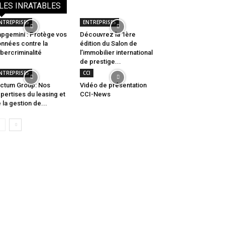
LES INRATABLES
NTREPRISES
ENTREPRISES
pgemini : Protège vos
Découvrez la 1ère
nnées contre la
édition du Salon de
bercriminalité
l’immobilier international
de prestige...
NTREPRISES
CCI
ctum Group: Nos
Vidéo de présentation
pertises du leasing et
CCI-News
 la gestion de...