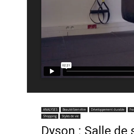
ANALYSES
Beauté/bien-être
Développement durable
Fra
Shopping
Styles de vie
Dyson : Salle de s