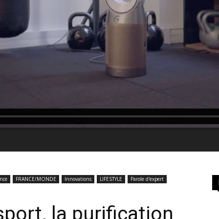
nce
FRANCE/MONDE
Innovations
LIFESTYLE
Parole d'expert
port, la purification