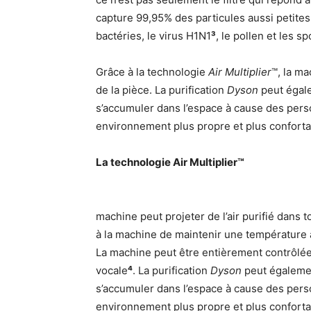
capture 99,95% des particules aussi petites
bactéries, le virus H1N1
³
, le pollen et les s
Grâce à la technologie
Air Multiplier
™, la ma
de la pièce. La purification
Dyson
peut égale
s’accumuler dans l’espace à cause des perso
environnement plus propre et plus conforta
La technologie Air Multiplier™
machine peut projeter de l’air purifié dans
à la machine de maintenir une température
La machine peut être entièrement contrôlée 
vocale
⁴
. La purification
Dyson
peut égalemen
s’accumuler dans l’espace à cause des perso
environnement plus propre et plus conforta