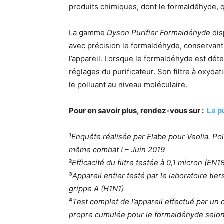
produits chimiques, dont le formaldéhyde, 
La gamme
Dyson Purifier Formaldéhyde
dis
avec précision le formaldéhyde, conservant 
l’appareil. Lorsque le formaldéhyde est dét
réglages du purificateur. Son filtre à oxyda
le polluant au niveau moléculaire.
Pour en savoir plus, rendez-vous sur :
La p
¹
Enquête réalisée par Elabe pour Veolia. Pollu
même combat ! – Juin 2019
²
Efficacité du filtre testée à 0,1 micron (EN1
³
Appareil entier testé par le laboratoire tie
grippe A (H1N1)
⁴
Test complet de l’appareil effectué par un
propre cumulée pour le formaldéhyde selon