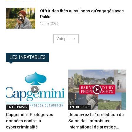
Offrir des thés aussi bons qu’engagés avec
Pukka
13 mai 2026
Voir plus
LES INRATABLES
ENTREPRISES
ENTREPRISES
Capgemini : Protège vos
Découvrez la 1ère édition du
données contre la
Salon de l’immobilier
cybercriminalité
international de prestige...