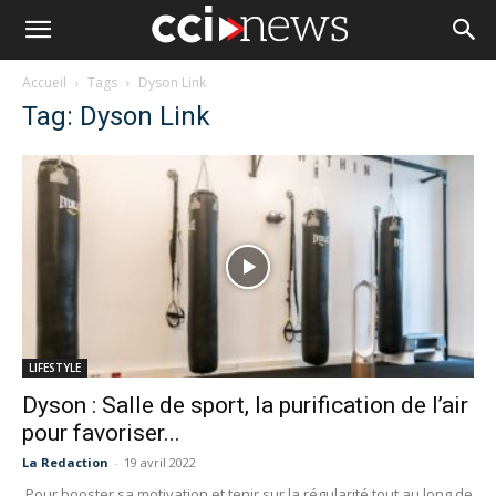
Accueil
Tags
Dyson Link
Tag: Dyson Link
LIFESTYLE
Dyson : Salle de sport, la purification de l’air
pour favoriser...
La Redaction
-
19 avril 2022
Pour booster sa motivation et tenir sur la régularité tout au long de