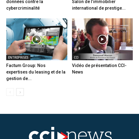
données contre la
Salon de l’immobilier
cybercriminalité
international de prestige...
ENTREPRISES
CCI
Factum Group: Nos
Vidéo de présentation CCI-
expertises du leasing et de la
News
gestion de...