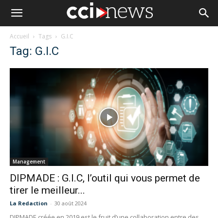
Accueil
Tags
G.I.C
Tag: G.I.C
Management
DIPMADE : G.I.C, l’outil qui vous permet de
tirer le meilleur...
La Redaction
-
30 août 2024
DIPMADE créée en 2019 est le fruit d’une collaboration entre des