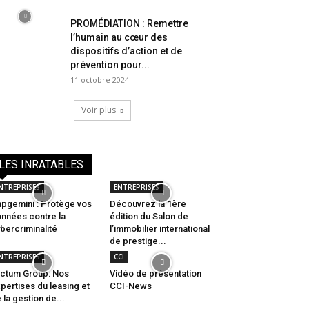
PROMÉDIATION : Remettre
l’humain au cœur des
dispositifs d’action et de
prévention pour...
11 octobre 2024
Voir plus
LES INRATABLES
NTREPRISES
ENTREPRISES
pgemini : Protège vos
Découvrez la 1ère
nnées contre la
édition du Salon de
bercriminalité
l’immobilier international
de prestige...
NTREPRISES
CCI
ctum Group: Nos
Vidéo de présentation
pertises du leasing et
CCI-News
 la gestion de...