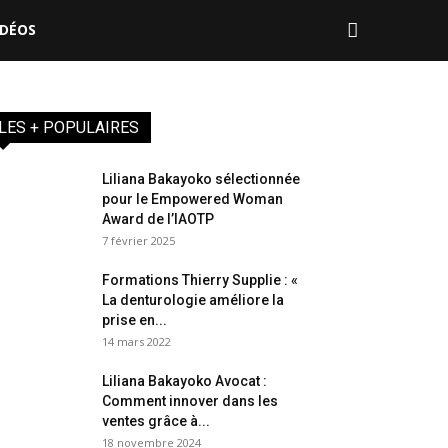
IDÉOS
LES + POPULAIRES
Liliana Bakayoko sélectionnée
pour le Empowered Woman
Award de l’IAOTP
7 février 2025
Formations Thierry Supplie : «
La denturologie améliore la
prise en...
14 mars 2022
Liliana Bakayoko Avocat :
Comment innover dans les
ventes grâce à...
18 novembre 2024