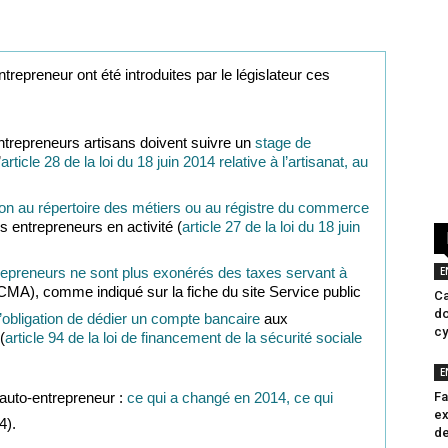
trepreneur ont été introduites par le législateur ces
ntrepreneurs artisans doivent suivre un
stage de
’
article 28 de la loi du 18 juin 2014 relative à l’artisanat, au
ion au répertoire des métiers ou au régistre du commerce
es entrepreneurs en activité (
article 27 de la loi du 18 juin
repreneurs ne sont plus exonérés des taxes servant à
E
CMA), comme indiqué sur la fiche du site Service public
Ca
do
’obligation de dédier un compte bancaire
aux
cy
(
article 94 de la loi de financement de la sécurité sociale
E
’auto-entrepreneur :
ce qui a changé en 2014, ce qui
Fa
ex
4).
de