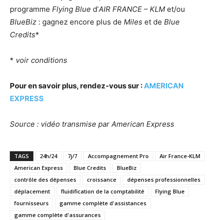
programme
Flying Blue
d’
AIR FRANCE – KLM
et/ou
BlueBiz
: gagnez encore plus de
Miles
et de
Blue
Credits
*
*
voir conditions
Pour en savoir plus, rendez-vous sur :
AMERICAN
EXPRESS
Source : vidéo transmise par American Express
TAGS
24h/24
7j/7
Accompagnement Pro
Air France-KLM
American Express
Blue Credits
BlueBiz
contrôle des dépenses
croissance
dépenses professionnelles
déplacement
fluidification de la comptabilité
Flying Blue
fournisseurs
gamme complète d'assistances
gamme complète d'assurances