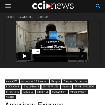
Accueil
ECONOMIE
Banque
ANALYSES
Assurances / Prévention
Banque
Création d'entreprise
ECONOMIE
Emploi/Travail
ENTREPRISES
Fiscalité
FRANCE/MONDE
Innovations
Juridique
LIFESTYLE
Management
Parole d'expert
Voyages
American Express