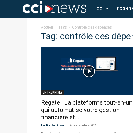
CCI
CCI
ÉCONO
News
Accueil
Tags
Contrôle des dépenses
Tag: contrôle des dépe
ENTREPRISES
Regate : La plateforme tout-en-un
qui automatise votre gestion
financière et...
La Redaction
-
16 novembre 2023