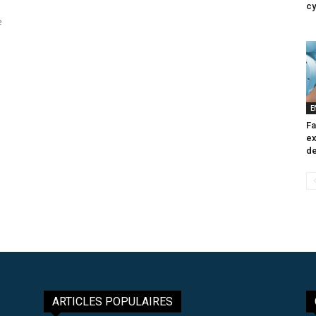
cy
e
E
Fa
ex
de
ARTICLES POPULAIRES