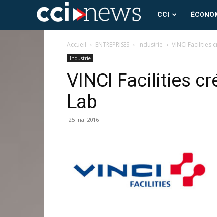
CCI
CCI
ÉCONO
News
Accueil
ENTREPRISES
Industrie
VINCI Facilities 
Industrie
VINCI Facilities c
Lab
25 mai 2016