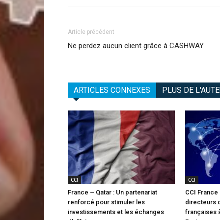
Article précédent
Ne perdez aucun client grâce à CASHWAY
ARTICLES CONNEXES
PLUS DE L'AUT
CCI
CCI
France – Qatar : Un partenariat
CCI France I
renforcé pour stimuler les
directeurs
investissements et les échanges
françaises à