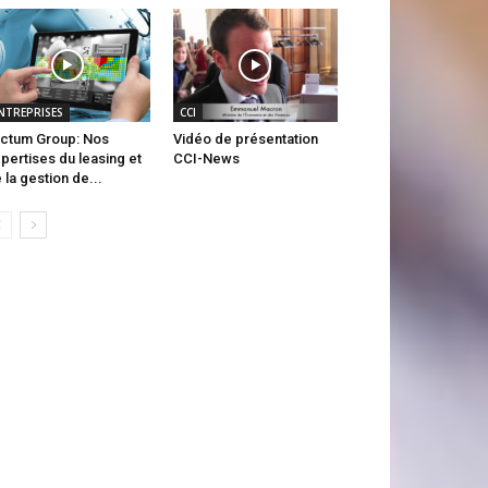
NTREPRISES
CCI
ctum Group: Nos
Vidéo de présentation
pertises du leasing et
CCI-News
 la gestion de...