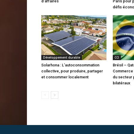
d’affaires
Paris pour 
défis écon
Développement durable
CCI
Solarhona : L’autoconsommation
Brésil – Qa
collective, pour produire, partager
Commerce ve
et consommer localement
du secteur 
bilatéraux