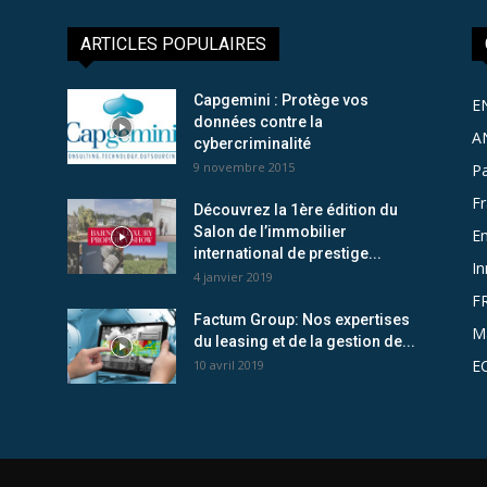
ARTICLES POPULAIRES
Capgemini : Protège vos
E
données contre la
A
cybercriminalité
9 novembre 2015
Pa
F
Découvrez la 1ère édition du
Salon de l’immobilier
Em
international de prestige...
In
4 janvier 2019
F
Factum Group: Nos expertises
M
du leasing et de la gestion de...
E
10 avril 2019