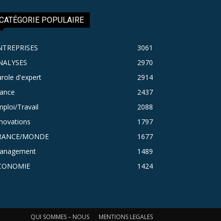
CATÉGORIE POPULAIRE
NTREPRISES
3061
NALYSES
2970
role d'expert
2914
rance
2437
ploi/Travail
2088
novations
1797
RANCE/MONDE
1677
anagement
1489
CONOMIE
1424
QUI SOMMES – NOUS
MENTIONS LEGALES