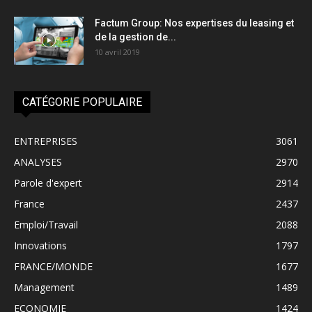
Factum Group: Nos expertises du leasing et
de la gestion de...
10 avril 2019
CATÉGORIE POPULAIRE
ENTREPRISES
3061
ANALYSES
2970
Parole d'expert
2914
France
2437
Emploi/Travail
2088
Innovations
1797
FRANCE/MONDE
1677
Management
1489
ECONOMIE
1424