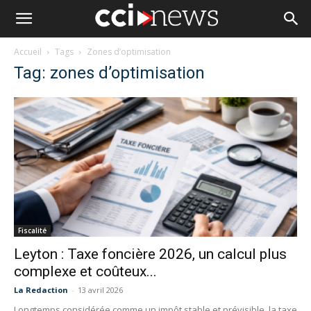
Accueil
Tags
Zones d’optimisation
Tag: zones d’optimisation
Fiscalité
Leyton : Taxe foncière 2026, un calcul plus
complexe et coûteux...
La Redaction
-
13 avril 2026
Longtemps considérée comme un impôt stable et prévisible, la taxe