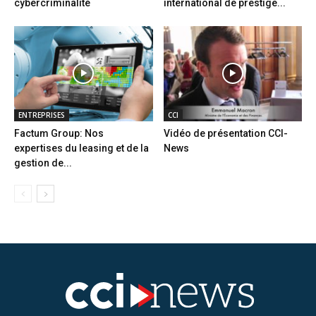
cybercriminalité
international de prestige...
ENTREPRISES
CCI
Factum Group: Nos
Vidéo de présentation CCI-
expertises du leasing et de la
News
gestion de...