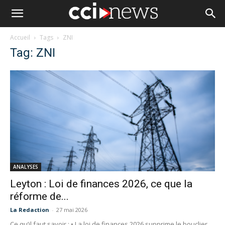
Accueil
Tags
ZNI
Tag: ZNI
ANALYSES
Leyton : Loi de finances 2026, ce que la
réforme de...
La Redaction
-
27 mai 2026
Ce qu’il faut savoir : • La loi de finances 2026 supprime le bouclier