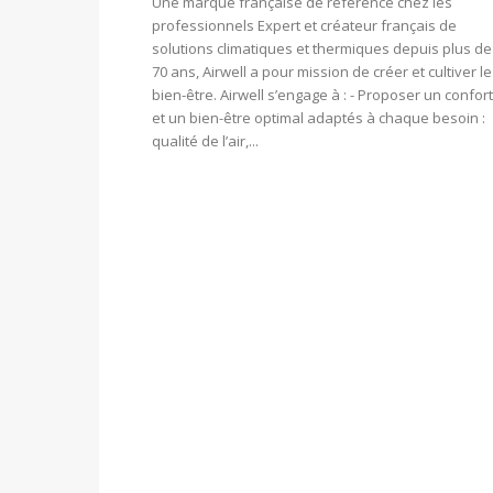
Une marque française de référence chez les
professionnels Expert et créateur français de
solutions climatiques et thermiques depuis plus de
70 ans, Airwell a pour mission de créer et cultiver le
bien-être. Airwell s’engage à : - Proposer un confort
et un bien-être optimal adaptés à chaque besoin :
qualité de l’air,...