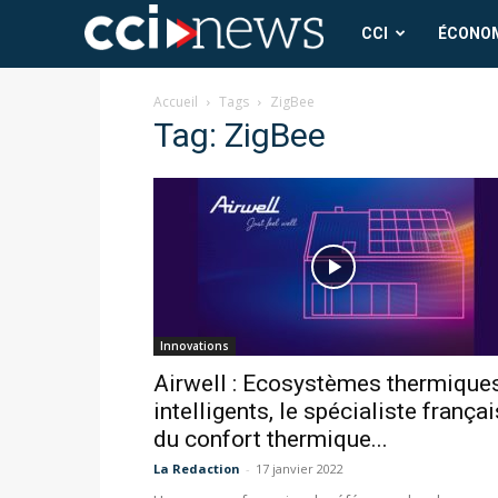
CCI
CCI
ÉCONO
News
Accueil
Tags
ZigBee
Tag: ZigBee
Innovations
Airwell : Ecosystèmes thermique
intelligents, le spécialiste françai
du confort thermique...
La Redaction
-
17 janvier 2022