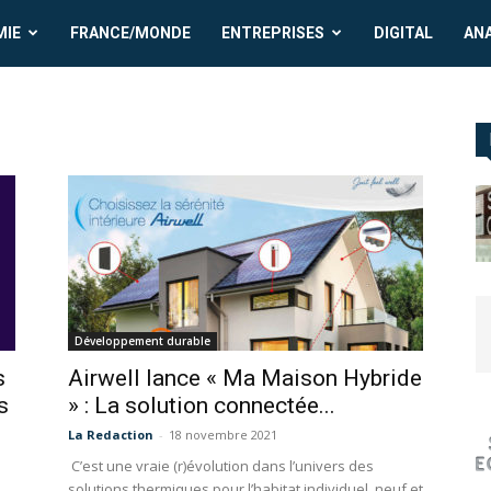
MIE
FRANCE/MONDE
ENTREPRISES
DIGITAL
AN
Développement durable
s
Airwell lance « Ma Maison Hybride
s
» : La solution connectée...
La Redaction
-
18 novembre 2021
C’est une vraie (r)évolution dans l’univers des
solutions thermiques pour l’habitat individuel, neuf et