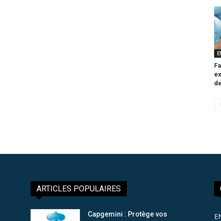
E
Fa
ex
de
ARTICLES POPULAIRES
Capgemini : Protège vos
E