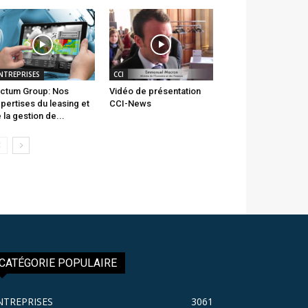
NTREPRISES
CCI
ctum Group: Nos
Vidéo de présentation
pertises du leasing et
CCI-News
 la gestion de...
CATÉGORIE POPULAIRE
NTREPRISES
3061