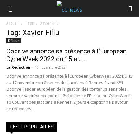
Accueil
Tags
Xavier Filiu
Tag: Xavier Filiu
Débats
Oodrive annonce sa présence à l’European
CyberWeek 2022 du 15 au...
La Redaction
-
10 novembre 2022
Oodrive annonce sa présence à l'European CyberWeek 2022 Du 15
au 17 novembre au Couvent des Jacobins à Rennes Stand N°1
Oodrive, leader européen de la gestion des contenus sensibles,
annonce sa présence pour la 7ᵉ édition de l'European CyberWeek
au Couvent des Jacobins à Rennes. 2 jours exceptionnels autour
de réflexions...
LES + POPULAIRES