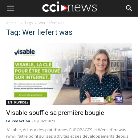
Accueil
Tags
Wer liefert was
Tag: Wer liefert was
ENTREPRISES
Visable souffle sa première bougie
La Redaction
-
8 juillet 2020
Visable, éditeur des plateformes EUROPAGES et Wer liefert was
(wlw), fait le point sur ses activités et ses développements depuis